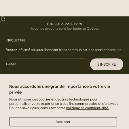
UNE ENTREPRISE D"ICI
Tous nos produits sont fabriqués au Québec
Aller à l'élément 1
Aller à l'élément 2
Aller à l'élément 3
INFOLETTRE
Restez informé en vous abonnant à nos communications promotionnelles
S'INSCRIRE
E-MAIL
En indiquant votre adresse courriel, vous acceptez de recevoir des
communication de la part de DeGrandmont.
Nous accordons une grande importance à votre vie
privée
FAQ
Nous utilisons des cookies et d’autres technologies pour
Nous contacter
personnaliser votre expérience, à des fins commerciales et d’analyses.
Pour en savoir plus, consultez notre
politique de confidentialité.
Politique de confidentialité
Accepter
A PROPOS