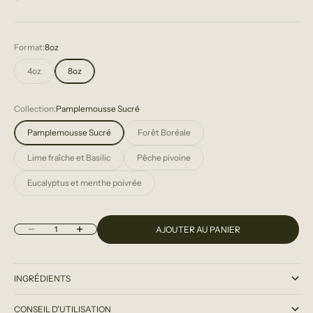
Format:
8oz
4oz
8oz
Collection:
Pamplemousse Sucré
Pamplemousse Sucré
Forêt Boréale
Lime fraîche et Basilic
Pêche pivoine
Eucalyptus et menthe poivrée
Diminuer la quantité
Augmenter la quantité
AJOUTER AU PANIER
INGRÉDIENTS
CONSEIL D'UTILISATION