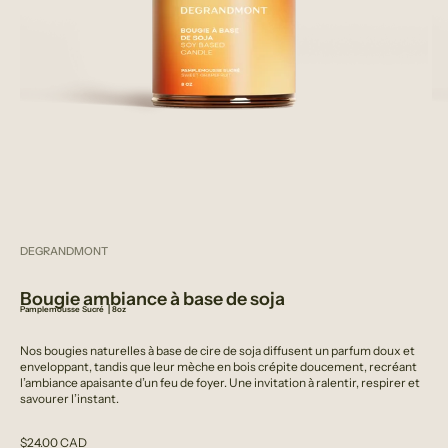
DEGRANDMONT
Bougie ambiance à base de soja
Pamplemousse Sucré ⎟
8oz
Nos bougies naturelles à base de cire de soja diffusent un parfum doux et
enveloppant, tandis que leur mèche en bois crépite doucement, recréant
l’ambiance apaisante d’un feu de foyer. Une invitation à ralentir, respirer et
savourer l’instant.
Prix de vente
$24.00 CAD