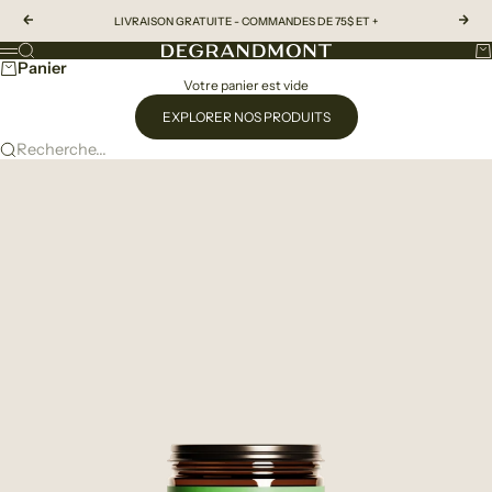
Passer au contenu
Précédent
Suiv
LIVRAISON GRATUITE - COMMANDES DE 75$ ET +
Recherche
Pa
DeGrandmont
Menu
Panier
Votre panier est vide
EXPLORER NOS PRODUITS
Recherche...