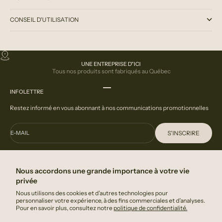
CONSEIL D'UTILISATION
UNE ENTREPRISE D"ICI
Tous nos produits sont fabriqués au Québec
Aller à l'élément 1
Aller à l'élément 2
Aller à l'élément 3
INFOLETTRE
Restez informé en vous abonnant à nos communications promotionnelles
S'INSCRIRE
E-MAIL
En indiquant votre adresse courriel, vous acceptez de recevoir des
communication de la part de DeGrandmont.
Nous accordons une grande importance à votre vie
privée
FAQ
Nous utilisons des cookies et d’autres technologies pour
Nous contacter
personnaliser votre expérience, à des fins commerciales et d’analyses.
Pour en savoir plus, consultez notre
politique de confidentialité.
Politique de confidentialité