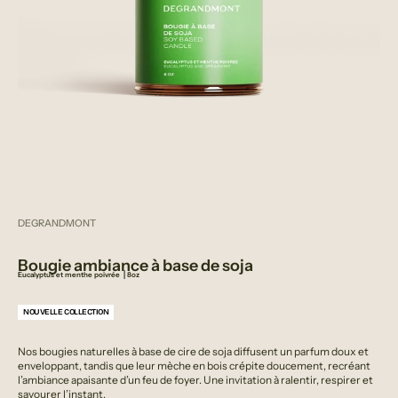
DEGRANDMONT
Bougie ambiance à base de soja
Eucalyptus et menthe poivrée ⎟
8oz
NOUVELLE COLLECTION
Nos bougies naturelles à base de cire de soja diffusent un parfum doux et
enveloppant, tandis que leur mèche en bois crépite doucement, recréant
l’ambiance apaisante d’un feu de foyer. Une invitation à ralentir, respirer et
savourer l’instant.