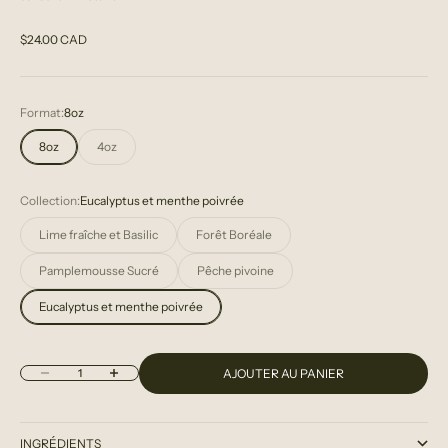
Prix de vente
$24.00 CAD
Format:
8oz
8oz
4oz
Collection:
Eucalyptus et menthe poivrée
Lime fraîche et Basilic
Forêt Boréale
Pamplemousse Sucré
Pêche pivoine
Eucalyptus et menthe poivrée
Diminuer la quantité
Augmenter la quantité
AJOUTER AU PANIER
INGRÉDIENTS