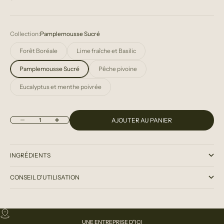
Collection:
Pamplemousse Sucré
Forêt Boréale
Lime fraîche et Basilic
Pamplemousse Sucré
Pêche pivoine
Eucalyptus et menthe poivrée
Diminuer la quantité
Augmenter la quantité
AJOUTER AU PANIER
INGRÉDIENTS
CONSEIL D'UTILISATION
UNE ENTREPRISE D"ICI