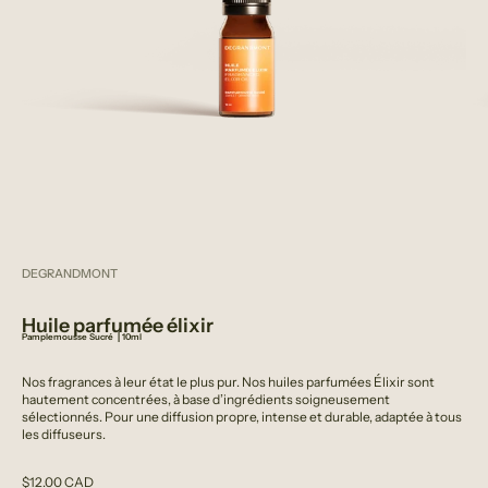
DEGRANDMONT
Huile parfumée élixir
Pamplemousse Sucré ⎟
10ml
Nos fragrances à leur état le plus pur. Nos huiles parfumées Élixir sont
hautement concentrées, à base d’ingrédients soigneusement
sélectionnés. Pour une diffusion propre, intense et durable, adaptée à tous
les diffuseurs.
Prix de vente
$12.00 CAD