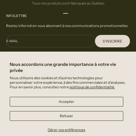
Tous nos produits sont fabriqués au Québec
Aller à l'élément 1
Aller à l'élément 2
Aller à l'élément 3
INFOLETTRE
Restez informé en vous abonnant à nos communications promotionnelles
S'INSCRIRE
E-MAIL
En indiquant votre adresse courriel, vous acceptez de recevoir des
communication de la part de DeGrandmont.
Nous accordons une grande importance à votre vie
privée
FAQ
Nous utilisons des cookies et d’autres technologies pour
Nous contacter
personnaliser votre expérience, à des fins commerciales et d’analyses.
Pour en savoir plus, consultez notre
politique de confidentialité.
Politique de confidentialité
Accepter
A PROPOS
Nous créons des produits naturels et enveloppants pour le corps et la
Refuser
maison, conçus pour transformer les gestes du quotidien en moments de
détente.
Gérer vos préférences